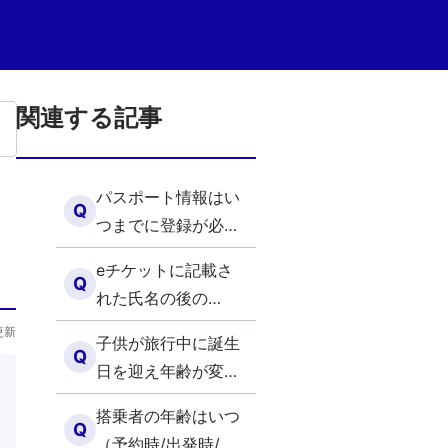
関連する記事
パスポート情報はい
Q
つまでに登録が必要
ですか？（海外）
）
eチケットに記載さ
Q
れた氏名の後の
MR/MS/MSTR/MISS
更新
子供が旅行中に誕生
は何ですか？（海
Q
日を迎え年齢が変わ
外）
る場合の予約に関し
搭乗者の年齢はいつ
て（海外）
Q
（予約時/出発時/旅