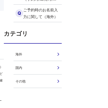
行中）が基準になり
ご予約時のお名前入
ますか？（海外）
Q
力に関して（海外）
カテゴリ
海外
）
国内
ど
確
その他
ー