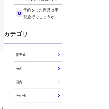
行中）が基準になり
予約をした商品は手
ますか？（海外）
Q
配旅行でしょうか？
募集型企画旅行でし
ょうか？（海外）
カテゴリ
悪天候
海外
国内
その他
障は