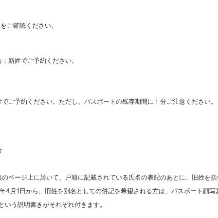
Eをご確認ください。
合：新姓でご予約ください。
姓でご予約ください。ただし、パスポートの残存期間に十分ご注意ください。
合
真のページ上に於いて、戸籍に記載されている氏名の表記のあとに、旧姓を括
年4月1日から、旧姓を別名としての併記を希望される方は、パスポート顔写
e）」という説明書きがそれぞれ付きます。