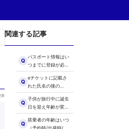
関連する記事
パスポート情報はい
Q
つまでに登録が必要
ですか？（海外）
eチケットに記載さ
Q
れた氏名の後の
MR/MS/MSTR/MISS
更新
子供が旅行中に誕生
は何ですか？（海
Q
日を迎え年齢が変わ
外）
る場合の予約に関し
搭乗者の年齢はいつ
て（海外）
Q
（予約時/出発時/旅