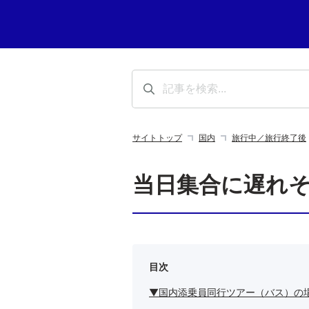
サイトトップ
国内
旅行中／旅行終了後
当日集合に遅れ
目次
▼国内添乗員同行ツアー（バス）の