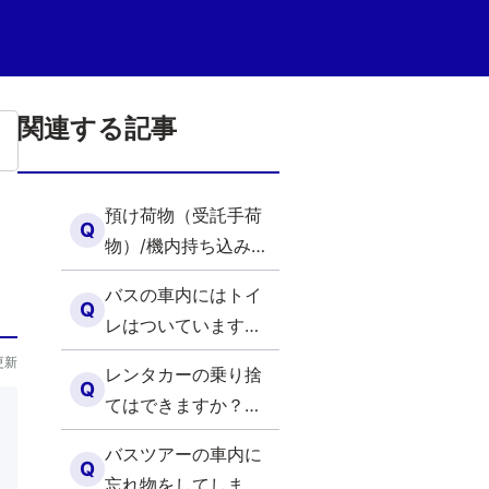
関連する記事
預け荷物（受託手荷
Q
物）/機内持ち込み手
荷物の規定を教えて
バスの車内にはトイ
ください。(国内)
Q
レはついています
か？（国内）
更新
レンタカーの乗り捨
Q
てはできますか？
（国内）
バスツアーの車内に
Q
忘れ物をしてしまい