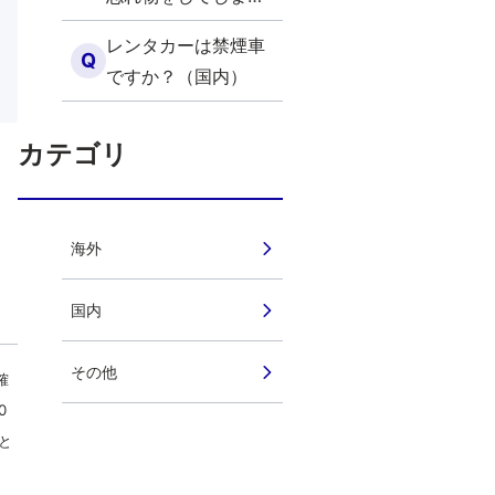
ました。どうすれば
レンタカーは禁煙車
よいですか？（国
Q
ですか？（国内）
内）
カテゴリ
海外
国内
その他
確
0
と