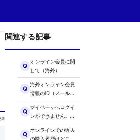
関連する記事
オンライン会員に関
Q
して（海外）
海外オンライン会員
Q
情報のID（メールア
ドレス）を忘れてし
マイページへログイ
まいました。（海
Q
ンができません。考
更新
外）
えられる原因を教え
オンラインでの過去
てください。（海
Q
の購入履歴はどこで