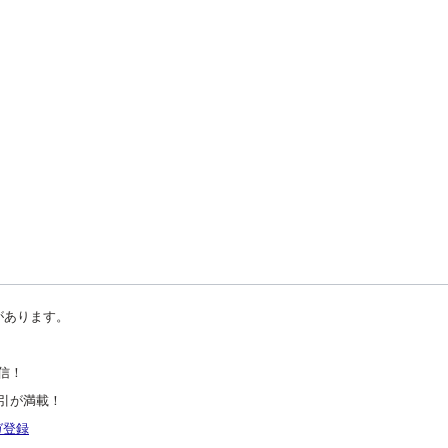
があります。
信！
引が満載！
ガ登録