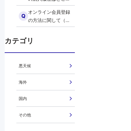
外）
確認できますか？
オンライン会員登録
（海外）
Q
の方法に関して（海
外）
カテゴリ
悪天候
海外
国内
その他