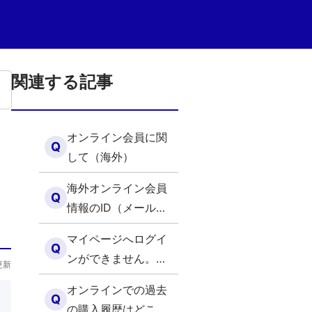
関連する記事
オンライン会員に関
Q
して（海外）
海外オンライン会員
Q
情報のID（メールア
ドレス）を忘れてし
マイページへログイ
まいました。（海
Q
ンができません。考
更新
外）
えられる原因を教え
オンラインでの過去
てください。（海
Q
の購入履歴はどこで