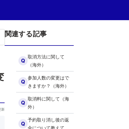
関連する記事
取消方法に関して
Q
（海外）
変
参加人数の変更はで
Q
きますか？（海外）
取消料に関して（海
Q
外）
更新
予約取り消し後の返
Q
金について教えてく