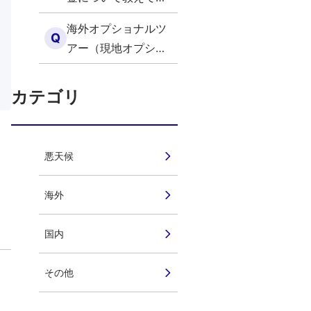
ださい（海外）
海外オプショナルツ
Q
アー（現地オプショ
ナルツアー）の追加/
変更はできますか？
カテゴリ
（海外）
悪天候
海外
国内
その他