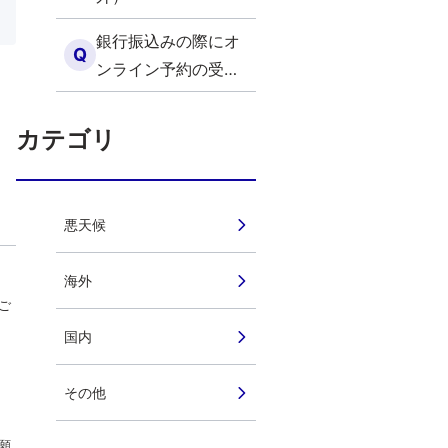
銀行振込みの際にオ
Q
ンライン予約の受付
番号の入力を忘れま
した （海外）
カテゴリ
悪天候
海外
ご
国内
その他
願