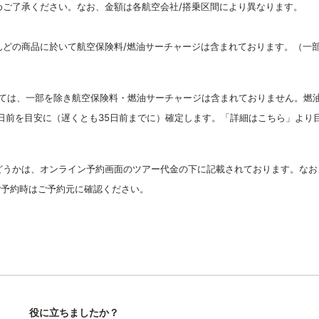
ご了承ください。なお、金額は各航空会社/
搭乗区間により異なります。
んど
の商品に於いて航空保険料/燃油サーチャージは含まれております。（一
しては、一部を除き
航空保険料・燃油サーチャージは
含まれておりません。燃
日前を目安に（遅くとも35日前までに）確定します。「詳細はこちら」より
どうかは、オンライン予約画面のツアー代金の下に記載されております。なお
ご予約時はご予約元に確認ください。
役に立ちましたか？