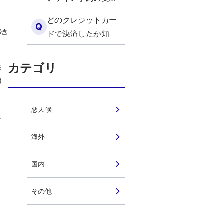
番号の入力を忘れま
どのクレジットカー
した （海外）
Q
部含
ドで決済したか知り
たいです（海外）
カテゴリ
油
目
悪天候
、
海外
国内
その他